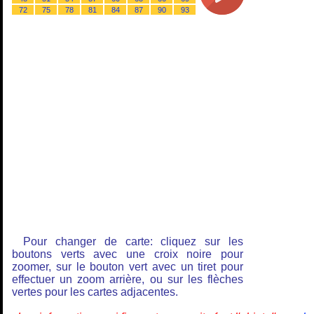
72
75
78
81
84
87
90
93
Pour changer de carte: cliquez sur les
boutons verts avec une croix noire pour
zoomer, sur le bouton vert avec un tiret pour
effectuer un zoom arrière, ou sur les flèches
vertes pour les cartes adjacentes.