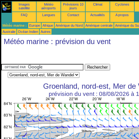
Images
Météo
Prévisions 10
Climat
Cyclones
satellite
aéroports
jours
FAQ
Langues
Contact
Actualités
A propos
Météo marine :
Europe
Afrique
Amérique du Nord
Amérique centrale
Amérique du S
Australie
Océan Indien
Autres
Météo marine : prévision du vent
Groenland, nord-est, Mer de
prévision du vent : 08/08/2026 à