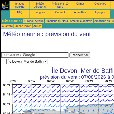
Images
Météo
Prévisions 10
Climat
Cyclones
satellite
aéroports
jours
FAQ
Langues
Contact
Actualités
A propos
Météo marine :
Europe
Afrique
Amérique du Nord
Amérique centrale
Amérique du S
Australie
Océan Indien
Autres
Météo marine : prévision du vent
Île Devon, Mer de Baff
prévision du vent : 07/08/2026 à