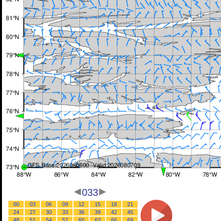
033
00
03
06
09
12
15
18
21
24
27
30
33
36
39
42
45
48
51
54
57
60
63
66
69