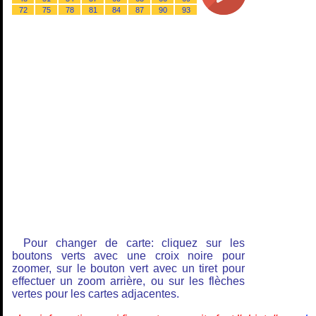
72
75
78
81
84
87
90
93
Pour changer de carte: cliquez sur les
boutons verts avec une croix noire pour
zoomer, sur le bouton vert avec un tiret pour
effectuer un zoom arrière, ou sur les flèches
vertes pour les cartes adjacentes.