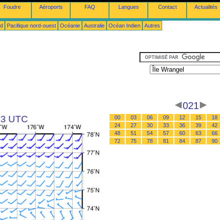
Foudre
Aéroports
FAQ
Langues
Contact
Actualités
ud
Pacifique nord-ouest
Océanie
Australie
Océan Indien
Autres
021
 03 UTC
00
03
06
09
12
15
18
24
27
30
33
36
39
42
48
51
54
57
60
63
66
72
75
78
81
84
87
90