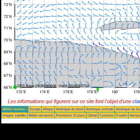
Les informations qui figurent sur ce site font l'objet d'une
cla
Météo marine :
Europe
Afrique
Amérique du Nord
Amérique centrale
Amérique du S
Images satellite
Météo aéroports
Prévisions 10 jours
Climat
Cyclones
Foudre
Aéropo