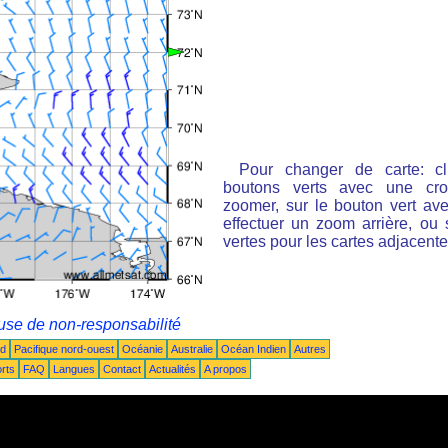
Pour changer de carte: cl
boutons verts avec une cro
zoomer, sur le bouton vert ave
effectuer un zoom arrière, ou 
vertes pour les cartes adjacente
use de non-responsabilité
ud
Pacifique nord-ouest
Océanie
Australie
Océan Indien
Autres
rts
FAQ
Langues
Contact
Actualités
A propos