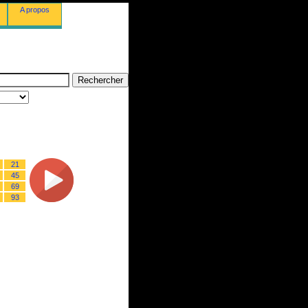
A propos
21
45
69
93