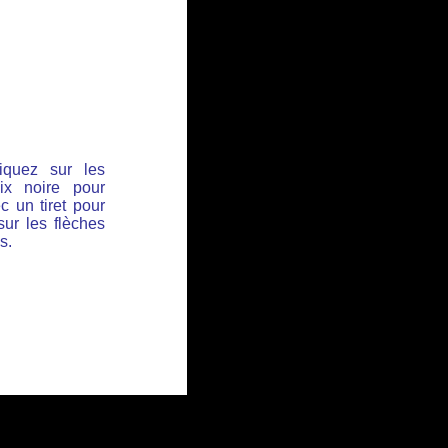
iquez sur les
ix noire pour
c un tiret pour
sur les flèches
s.