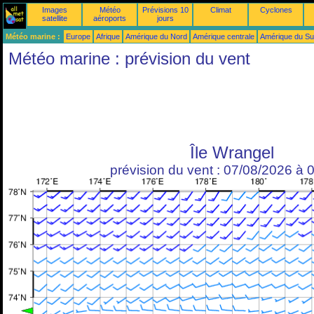
Images
Météo
Prévisions 10
Climat
Cyclones
satellite
aéroports
jours
Météo marine :
Europe
Afrique
Amérique du Nord
Amérique centrale
Amérique du S
Météo marine : prévision du vent
Île Wrangel
prévision du vent : 07/08/2026 à