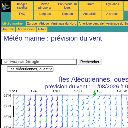
Images
Météo
Prévisions 10
Climat
Cyclones
satellite
aéroports
jours
FAQ
Langues
Contact
Actualités
A propos
Météo marine :
Europe
Afrique
Amérique du Nord
Amérique centrale
Amérique du S
Australie
Océan Indien
Autres
Météo marine : prévision du vent
Îles Aléoutiennes, oues
prévision du vent : 11/08/2026 à