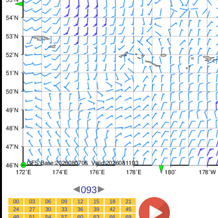
093
00
03
06
09
12
15
18
21
24
27
30
33
36
39
42
45
48
51
54
57
60
63
66
69