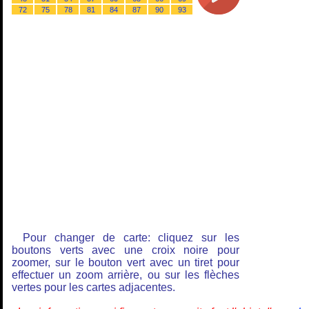
72
75
78
81
84
87
90
93
Pour changer de carte: cliquez sur les
boutons verts avec une croix noire pour
zoomer, sur le bouton vert avec un tiret pour
effectuer un zoom arrière, ou sur les flèches
vertes pour les cartes adjacentes.