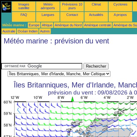
Images
Météo
Prévisions 10
Climat
Cyclones
satellite
aéroports
jours
FAQ
Langues
Contact
Actualités
A propos
Météo marine :
Europe
Afrique
Amérique du Nord
Amérique centrale
Amérique du S
Australie
Océan Indien
Autres
Météo marine : prévision du vent
Îles Britanniques, Mer d'Irlande, Manc
prévision du vent : 09/08/2026 à