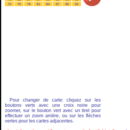
72
75
78
81
84
87
90
93
Pour changer de carte: cliquez sur les
boutons verts avec une croix noire pour
zoomer, sur le bouton vert avec un tiret pour
effectuer un zoom arrière, ou sur les flèches
vertes pour les cartes adjacentes.