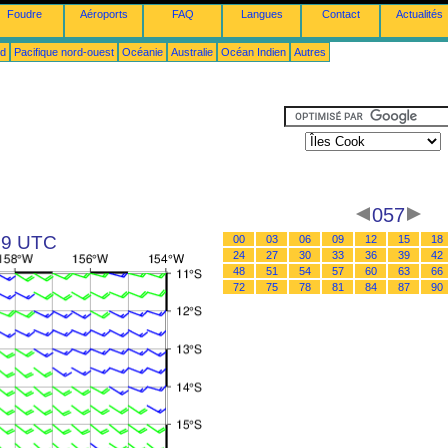
Foudre
Aéroports
FAQ
Langues
Contact
Actualités
ud
Pacifique nord-ouest
Océanie
Australie
Océan Indien
Autres
057
 09 UTC
00
03
06
09
12
15
18
24
27
30
33
36
39
42
48
51
54
57
60
63
66
72
75
78
81
84
87
90