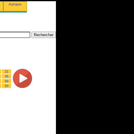
A propos
21
45
69
93