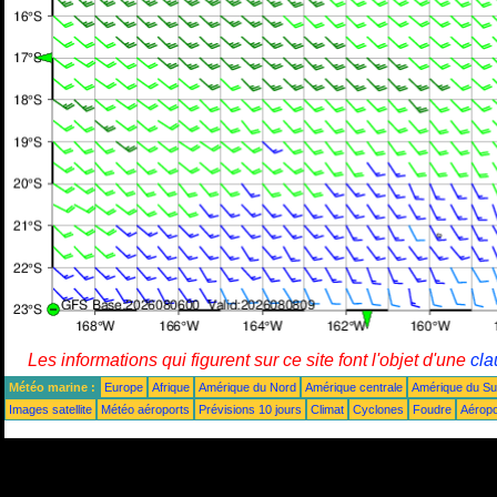
Les informations qui figurent sur ce site font l'objet d'une
cla
Météo marine :
Europe
Afrique
Amérique du Nord
Amérique centrale
Amérique du S
Images satellite
Météo aéroports
Prévisions 10 jours
Climat
Cyclones
Foudre
Aéropo