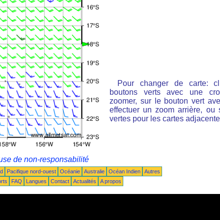
Pour changer de carte: cl
boutons verts avec une cro
zoomer, sur le bouton vert ave
effectuer un zoom arrière, ou 
vertes pour les cartes adjacente
use de non-responsabilité
ud
Pacifique nord-ouest
Océanie
Australie
Océan Indien
Autres
rts
FAQ
Langues
Contact
Actualités
A propos