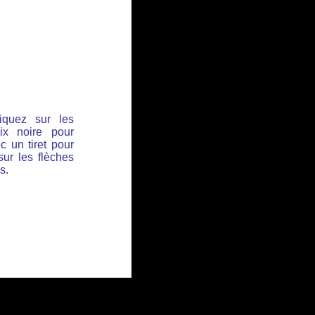
iquez sur les
ix noire pour
c un tiret pour
sur les flèches
s.