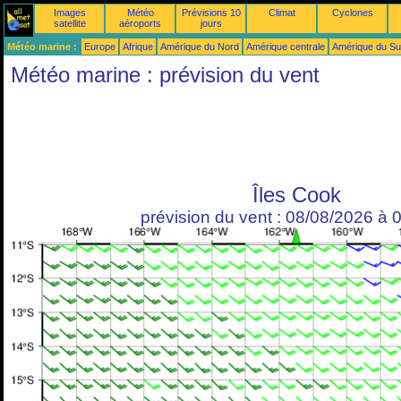
Images
Météo
Prévisions 10
Climat
Cyclones
satellite
aéroports
jours
Météo marine :
Europe
Afrique
Amérique du Nord
Amérique centrale
Amérique du S
Météo marine : prévision du vent
Îles Cook
prévision du vent : 08/08/2026 à