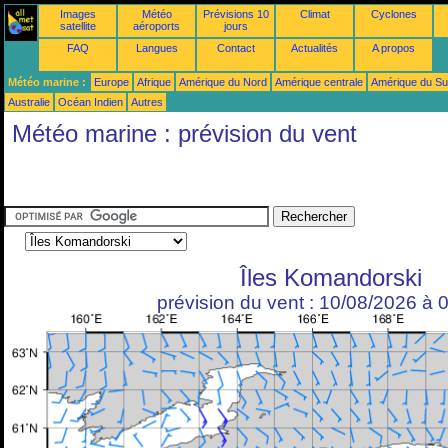
Images
Météo
Prévisions 10
Climat
Cyclones
satellite
aéroports
jours
FAQ
Langues
Contact
Actualités
A propos
Météo marine :
Europe
Afrique
Amérique du Nord
Amérique centrale
Amérique du S
Australie
Océan Indien
Autres
Météo marine : prévision du vent
Îles Komandorski
prévision du vent : 10/08/2026 à