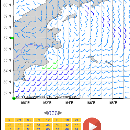
066
00
03
06
09
12
15
18
21
24
27
30
33
36
39
42
45
48
51
54
57
60
63
66
69