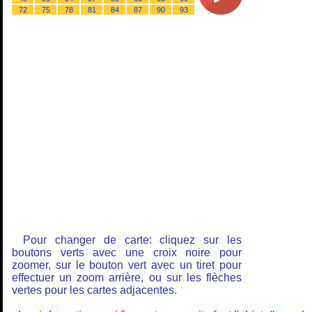
72
75
78
81
84
87
90
93
Pour changer de carte: cliquez sur les
boutons verts avec une croix noire pour
zoomer, sur le bouton vert avec un tiret pour
effectuer un zoom arrière, ou sur les flèches
vertes pour les cartes adjacentes.