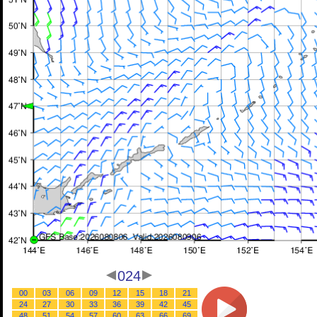
024
00
03
06
09
12
15
18
21
24
27
30
33
36
39
42
45
48
51
54
57
60
63
66
69