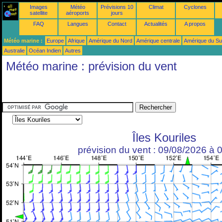
Images
Météo
Prévisions 10
Climat
Cyclones
satellite
aéroports
jours
FAQ
Langues
Contact
Actualités
A propos
Météo marine :
Europe
Afrique
Amérique du Nord
Amérique centrale
Amérique du S
Australie
Océan Indien
Autres
Météo marine : prévision du vent
Îles Kouriles
prévision du vent : 09/08/2026 à