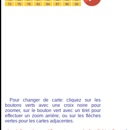
72
75
78
81
84
87
90
93
Pour changer de carte: cliquez sur les
boutons verts avec une croix noire pour
zoomer, sur le bouton vert avec un tiret pour
effectuer un zoom arrière, ou sur les flèches
vertes pour les cartes adjacentes.