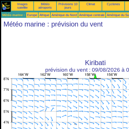
Images
Météo
Prévisions 10
Climat
Cyclones
satellite
aéroports
jours
Météo marine :
Europe
Afrique
Amérique du Nord
Amérique centrale
Amérique du S
Météo marine : prévision du vent
Kiribati
prévision du vent : 09/08/2026 à