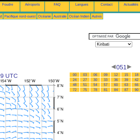
Foudre
Aéroports
FAQ
Langues
Contact
Actualités
ud
Pacifique nord-ouest
Océanie
Australie
Océan Indien
Autres
051
 09 UTC
00
03
06
09
12
15
18
24
27
30
33
36
39
42
48
51
54
57
60
63
66
72
75
78
81
84
87
90