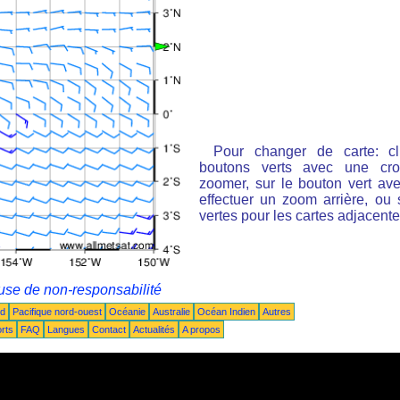
Pour changer de carte: cl
boutons verts avec une cro
zoomer, sur le bouton vert ave
effectuer un zoom arrière, ou 
vertes pour les cartes adjacente
use de non-responsabilité
ud
Pacifique nord-ouest
Océanie
Australie
Océan Indien
Autres
rts
FAQ
Langues
Contact
Actualités
A propos