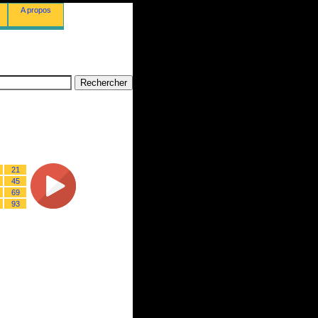
A propos
21
45
69
93