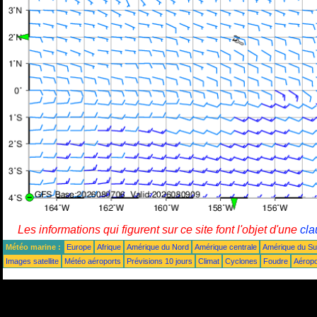
Les informations qui figurent sur ce site font l'objet d'une
cla
Météo marine :
Europe
Afrique
Amérique du Nord
Amérique centrale
Amérique du S
Images satellite
Météo aéroports
Prévisions 10 jours
Climat
Cyclones
Foudre
Aéropo