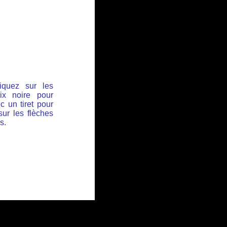
iquez sur les
ix noire pour
c un tiret pour
sur les flèches
s.