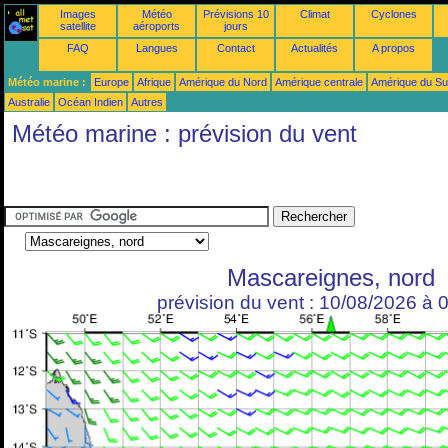
Images
Météo
Prévisions 10
Climat
Cyclones
satellite
aéroports
jours
FAQ
Langues
Contact
Actualités
A propos
Météo marine :
Europe
Afrique
Amérique du Nord
Amérique centrale
Amérique du S
Australie
Océan Indien
Autres
Météo marine : prévision du vent
Mascareignes, nord
prévision du vent : 10/08/2026 à