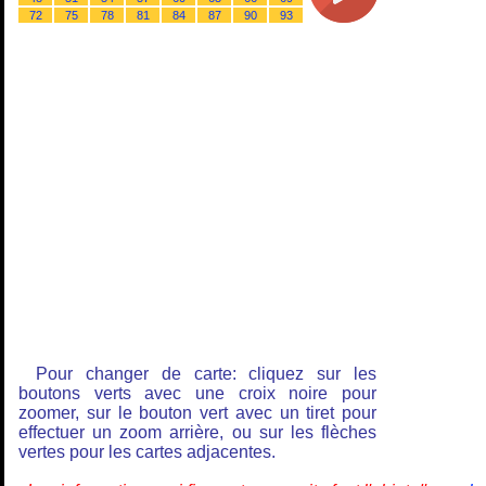
72
75
78
81
84
87
90
93
Pour changer de carte: cliquez sur les
boutons verts avec une croix noire pour
zoomer, sur le bouton vert avec un tiret pour
effectuer un zoom arrière, ou sur les flèches
vertes pour les cartes adjacentes.