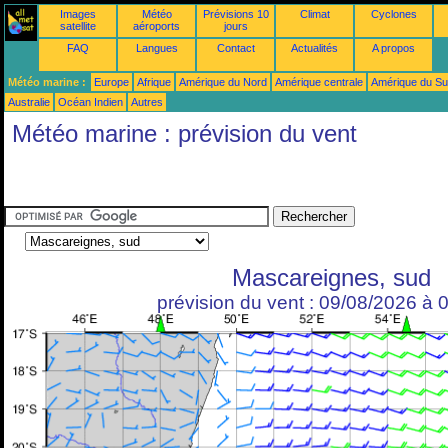
Images
Météo
Prévisions 10
Climat
Cyclones
satellite
aéroports
jours
FAQ
Langues
Contact
Actualités
A propos
Météo marine :
Europe
Afrique
Amérique du Nord
Amérique centrale
Amérique du S
Australie
Océan Indien
Autres
Météo marine : prévision du vent
Mascareignes, sud
prévision du vent : 09/08/2026 à