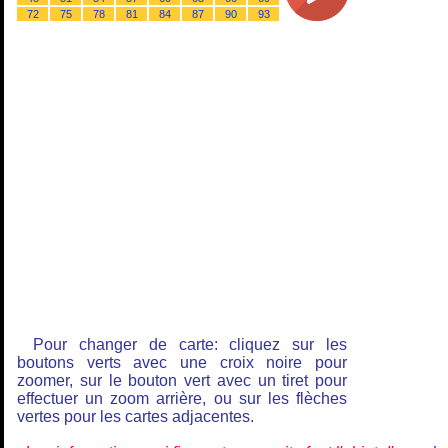
72
75
78
81
84
87
90
93
Pour changer de carte: cliquez sur les
boutons verts avec une croix noire pour
zoomer, sur le bouton vert avec un tiret pour
effectuer un zoom arrière, ou sur les flèches
vertes pour les cartes adjacentes.