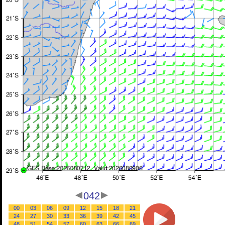
042
00
03
06
09
12
15
18
21
24
27
30
33
36
39
42
45
48
51
54
57
60
63
66
69