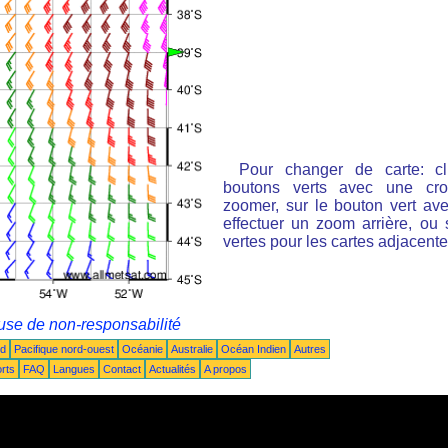
Pour changer de carte: cl
boutons verts avec une cro
zoomer, sur le bouton vert ave
effectuer un zoom arrière, ou 
vertes pour les cartes adjacente
use de non-responsabilité
ud
Pacifique nord-ouest
Océanie
Australie
Océan Indien
Autres
rts
FAQ
Langues
Contact
Actualités
A propos