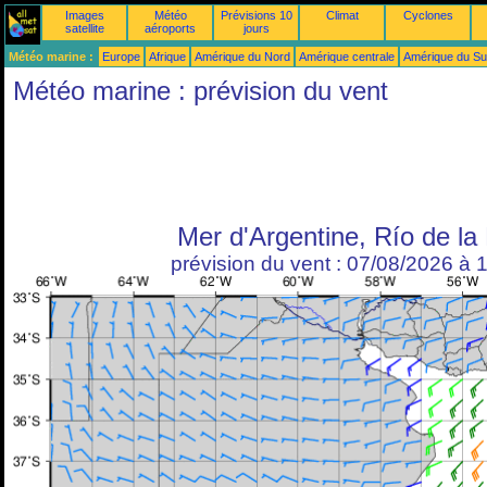
Images
Météo
Prévisions 10
Climat
Cyclones
satellite
aéroports
jours
Météo marine :
Europe
Afrique
Amérique du Nord
Amérique centrale
Amérique du S
Météo marine : prévision du vent
Mer d'Argentine, Río de la 
prévision du vent : 07/08/2026 à