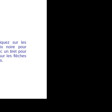
iquez sur les
ix noire pour
c un tiret pour
sur les flèches
s.