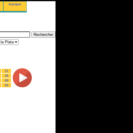
A propos
21
45
69
93