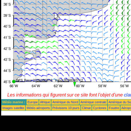
Les informations qui figurent sur ce site font l'objet d'une
cla
Météo marine :
Europe
Afrique
Amérique du Nord
Amérique centrale
Amérique du S
Images satellite
Météo aéroports
Prévisions 10 jours
Climat
Cyclones
Foudre
Aéropo