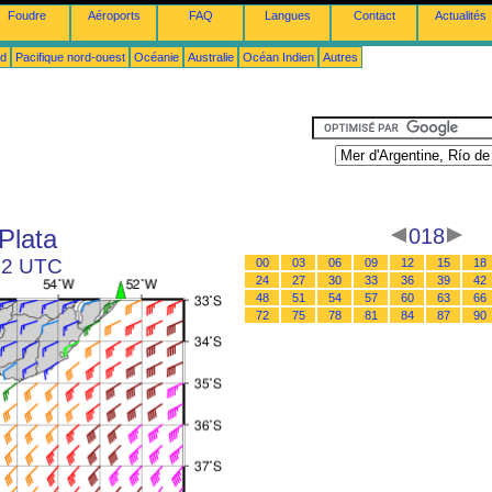
Foudre
Aéroports
FAQ
Langues
Contact
Actualités
ud
Pacifique nord-ouest
Océanie
Australie
Océan Indien
Autres
Plata
018
 12 UTC
00
03
06
09
12
15
18
24
27
30
33
36
39
42
48
51
54
57
60
63
66
72
75
78
81
84
87
90