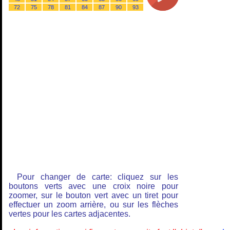
72
75
78
81
84
87
90
93
Pour changer de carte: cliquez sur les
boutons verts avec une croix noire pour
zoomer, sur le bouton vert avec un tiret pour
effectuer un zoom arrière, ou sur les flèches
vertes pour les cartes adjacentes.