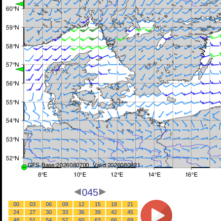
045
00
03
06
09
12
15
18
21
24
27
30
33
36
39
42
45
48
51
54
57
60
63
66
69