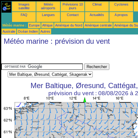
Images
Météo
Prévisions 10
Climat
Cyclones
satellite
aéroports
jours
FAQ
Langues
Contact
Actualités
A propos
Météo marine :
Europe
Afrique
Amérique du Nord
Amérique centrale
Amérique du S
Australie
Océan Indien
Autres
Météo marine : prévision du vent
Mer Baltique, Øresund, Cattégat
prévision du vent : 08/08/2026 à