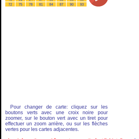
72
75
78
81
84
87
90
93
Pour changer de carte: cliquez sur les
boutons verts avec une croix noire pour
zoomer, sur le bouton vert avec un tiret pour
effectuer un zoom arrière, ou sur les flèches
vertes pour les cartes adjacentes.