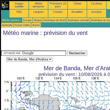
Images
Météo
Prévisions 10
Climat
Cyclones
satellite
aéroports
jours
FAQ
Langues
Contact
Actualités
A propos
Météo marine :
Europe
Afrique
Amérique du Nord
Amérique centrale
Amérique du S
Australie
Océan Indien
Autres
Météo marine : prévision du vent
Mer de Banda, Mer d'Ara
prévision du vent : 10/08/2026 à