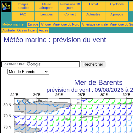
Images
Météo
Prévisions 10
Climat
Cyclones
satellite
aéroports
jours
FAQ
Langues
Contact
Actualités
A propos
Météo marine :
Europe
Afrique
Amérique du Nord
Amérique centrale
Amérique du S
Australie
Océan Indien
Autres
Météo marine : prévision du vent
Mer de Barents
prévision du vent : 09/08/2026 à