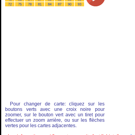
72
75
78
81
84
87
90
93
Pour changer de carte: cliquez sur les
boutons verts avec une croix noire pour
zoomer, sur le bouton vert avec un tiret pour
effectuer un zoom arrière, ou sur les flèches
vertes pour les cartes adjacentes.