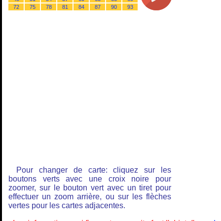
72
75
78
81
84
87
90
93
Pour changer de carte: cliquez sur les
boutons verts avec une croix noire pour
zoomer, sur le bouton vert avec un tiret pour
effectuer un zoom arrière, ou sur les flèches
vertes pour les cartes adjacentes.