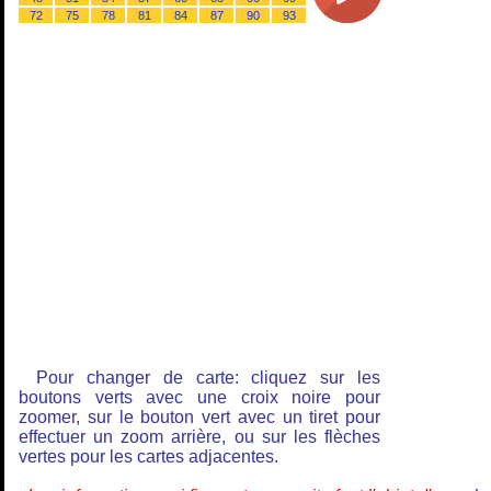
72
75
78
81
84
87
90
93
Pour changer de carte: cliquez sur les
boutons verts avec une croix noire pour
zoomer, sur le bouton vert avec un tiret pour
effectuer un zoom arrière, ou sur les flèches
vertes pour les cartes adjacentes.