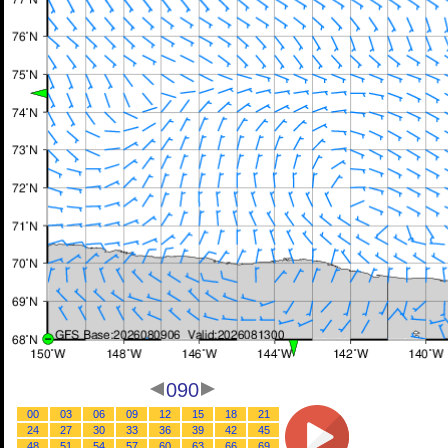
090
00
03
06
09
12
15
18
21
24
27
30
33
36
39
42
45
48
51
54
57
60
63
66
69