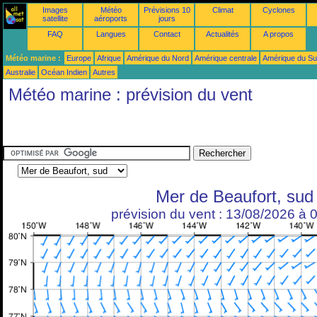
Images
Météo
Prévisions 10
Climat
Cyclones
satellite
aéroports
jours
FAQ
Langues
Contact
Actualités
A propos
Météo marine :
Europe
Afrique
Amérique du Nord
Amérique centrale
Amérique du S
Australie
Océan Indien
Autres
Météo marine : prévision du vent
Mer de Beaufort, sud
prévision du vent : 13/08/2026 à