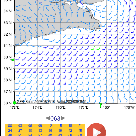
063
00
03
06
09
12
15
18
21
24
27
30
33
36
39
42
45
48
51
54
57
60
63
66
69