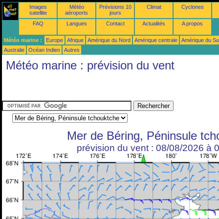
Images
Météo
Prévisions 10
Climat
Cyclones
satellite
aéroports
jours
FAQ
Langues
Contact
Actualités
A propos
Météo marine :
Europe
Afrique
Amérique du Nord
Amérique centrale
Amérique du S
Australie
Océan Indien
Autres
Météo marine : prévision du vent
Mer de Béring, Péninsule tch
prévision du vent : 08/08/2026 à