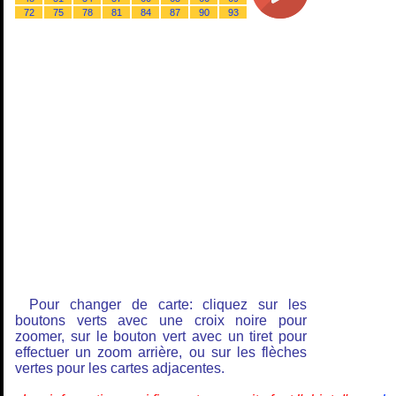
72
75
78
81
84
87
90
93
Pour changer de carte: cliquez sur les
boutons verts avec une croix noire pour
zoomer, sur le bouton vert avec un tiret pour
effectuer un zoom arrière, ou sur les flèches
vertes pour les cartes adjacentes.