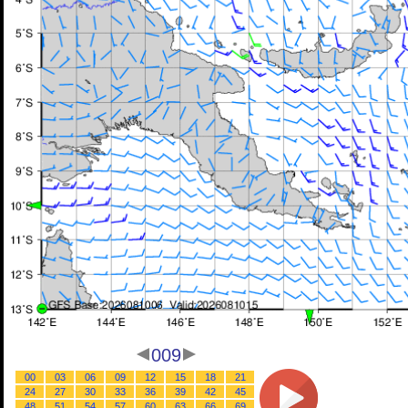
009
00
03
06
09
12
15
18
21
24
27
30
33
36
39
42
45
48
51
54
57
60
63
66
69