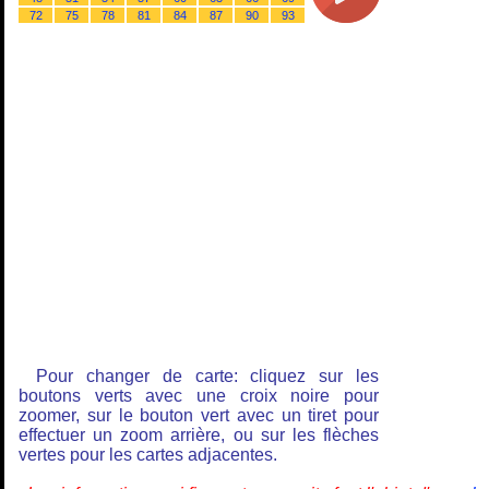
72
75
78
81
84
87
90
93
Pour changer de carte: cliquez sur les
boutons verts avec une croix noire pour
zoomer, sur le bouton vert avec un tiret pour
effectuer un zoom arrière, ou sur les flèches
vertes pour les cartes adjacentes.