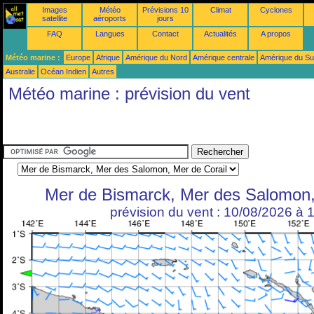
Images
Météo
Prévisions 10
Climat
Cyclones
satellite
aéroports
jours
FAQ
Langues
Contact
Actualités
A propos
Météo marine :
Europe
Afrique
Amérique du Nord
Amérique centrale
Amérique du S
Australie
Océan Indien
Autres
Météo marine : prévision du vent
Mer de Bismarck, Mer des Salomon,
prévision du vent : 10/08/2026 à