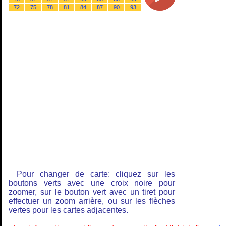
72
75
78
81
84
87
90
93
Pour changer de carte: cliquez sur les
boutons verts avec une croix noire pour
zoomer, sur le bouton vert avec un tiret pour
effectuer un zoom arrière, ou sur les flèches
vertes pour les cartes adjacentes.