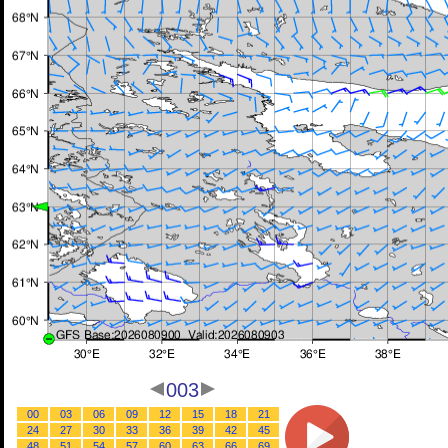
003
00
03
06
09
12
15
18
21
24
27
30
33
36
39
42
45
48
51
54
57
60
63
66
69