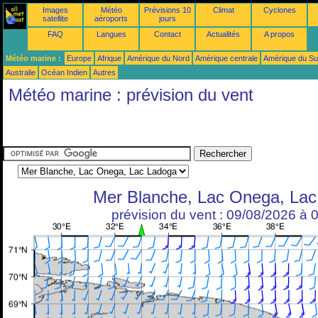
Images
Météo
Prévisions 10
Climat
Cyclones
satellite
aéroports
jours
FAQ
Langues
Contact
Actualités
A propos
Météo marine :
Europe
Afrique
Amérique du Nord
Amérique centrale
Amérique du S
Australie
Océan Indien
Autres
Météo marine : prévision du vent
Mer Blanche, Lac Onega, La
prévision du vent : 09/08/2026 à