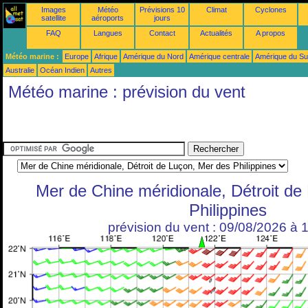
Images
Météo
Prévisions 10
Climat
Cyclones
satellite
aéroports
jours
FAQ
Langues
Contact
Actualités
A propos
Météo marine :
Europe
Afrique
Amérique du Nord
Amérique centrale
Amérique du S
Australie
Océan Indien
Autres
Météo marine : prévision du vent
Mer de Chine méridionale, Détroit de
Philippines
prévision du vent : 09/08/2026 à