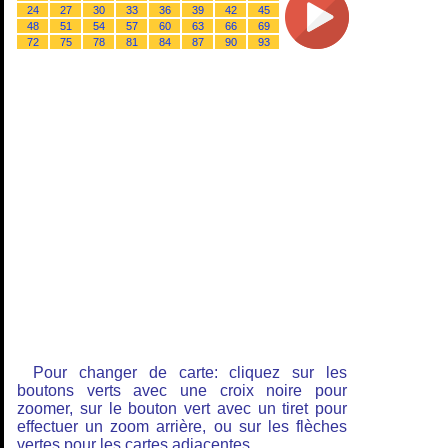
24
27
30
33
36
39
42
45
48
51
54
57
60
63
66
69
72
75
78
81
84
87
90
93
Pour changer de carte: cliquez sur les
boutons verts avec une croix noire pour
zoomer, sur le bouton vert avec un tiret pour
effectuer un zoom arrière, ou sur les flèches
vertes pour les cartes adjacentes.