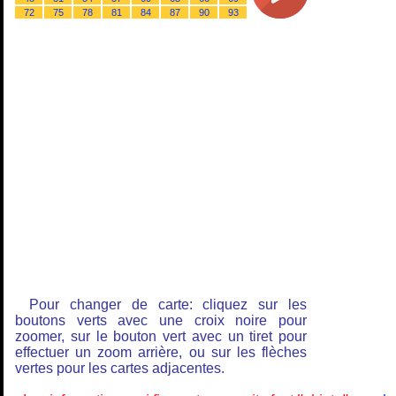
72
75
78
81
84
87
90
93
Pour changer de carte: cliquez sur les
boutons verts avec une croix noire pour
zoomer, sur le bouton vert avec un tiret pour
effectuer un zoom arrière, ou sur les flèches
vertes pour les cartes adjacentes.