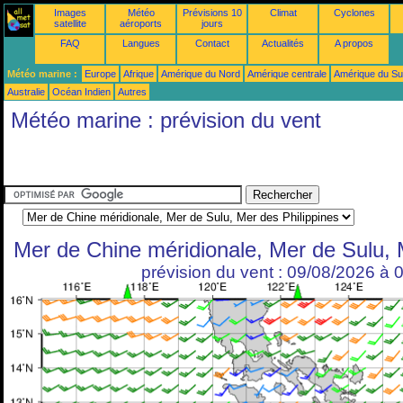
Images
Météo
Prévisions 10
Climat
Cyclones
satellite
aéroports
jours
FAQ
Langues
Contact
Actualités
A propos
Météo marine :
Europe
Afrique
Amérique du Nord
Amérique centrale
Amérique du S
Australie
Océan Indien
Autres
Météo marine : prévision du vent
Mer de Chine méridionale, Mer de Sulu, 
prévision du vent : 09/08/2026 à