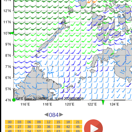
084
00
03
06
09
12
15
18
21
24
27
30
33
36
39
42
45
48
51
54
57
60
63
66
69