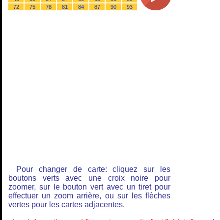
72
75
78
81
84
87
90
93
Pour changer de carte: cliquez sur les
boutons verts avec une croix noire pour
zoomer, sur le bouton vert avec un tiret pour
effectuer un zoom arrière, ou sur les flèches
vertes pour les cartes adjacentes.