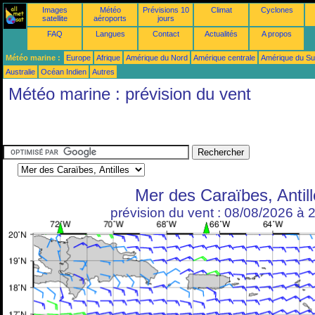
Images
Météo
Prévisions 10
Climat
Cyclones
satellite
aéroports
jours
FAQ
Langues
Contact
Actualités
A propos
Météo marine :
Europe
Afrique
Amérique du Nord
Amérique centrale
Amérique du S
Australie
Océan Indien
Autres
Météo marine : prévision du vent
Mer des Caraïbes, Antil
prévision du vent : 08/08/2026 à