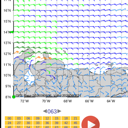
063
00
03
06
09
12
15
18
21
24
27
30
33
36
39
42
45
48
51
54
57
60
63
66
69