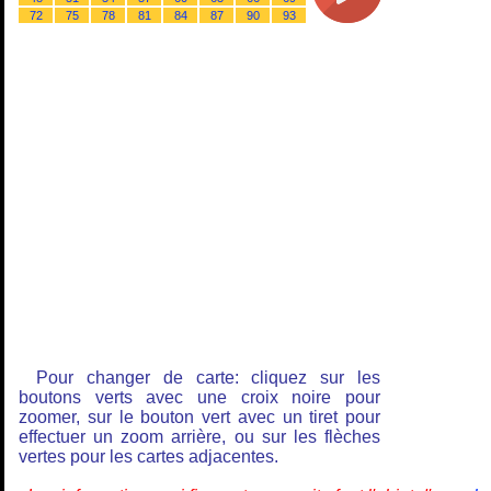
72
75
78
81
84
87
90
93
Pour changer de carte: cliquez sur les
boutons verts avec une croix noire pour
zoomer, sur le bouton vert avec un tiret pour
effectuer un zoom arrière, ou sur les flèches
vertes pour les cartes adjacentes.