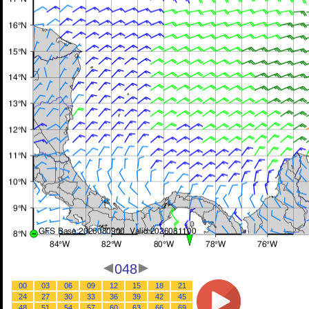
048
00
03
06
09
12
15
18
21
24
27
30
33
36
39
42
45
48
51
54
57
60
63
66
69