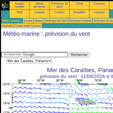
Images
Météo
Prévisions 10
Climat
Cyclones
satellite
aéroports
jours
FAQ
Langues
Contact
Actualités
A propos
Météo marine :
Europe
Afrique
Amérique du Nord
Amérique centrale
Amérique du S
Australie
Océan Indien
Autres
Météo marine : prévision du vent
Mer des Caraïbes, Pan
prévision du vent : 11/08/2026 à