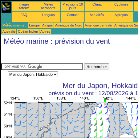
Images
Météo
Prévisions 10
Climat
Cyclones
satellite
aéroports
jours
FAQ
Langues
Contact
Actualités
A propos
Météo marine :
Europe
Afrique
Amérique du Nord
Amérique centrale
Amérique du S
Australie
Océan Indien
Autres
Météo marine : prévision du vent
Mer du Japon, Hokkaid
prévision du vent : 12/08/2026 à