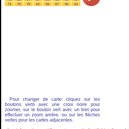
72
75
78
81
84
87
90
93
Pour changer de carte: cliquez sur les
boutons verts avec une croix noire pour
zoomer, sur le bouton vert avec un tiret pour
effectuer un zoom arrière, ou sur les flèches
vertes pour les cartes adjacentes.