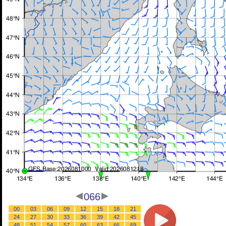
066
00
03
06
09
12
15
18
21
24
27
30
33
36
39
42
45
48
51
54
57
60
63
66
69