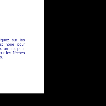
iquez sur les
ix noire pour
c un tiret pour
sur les flèches
s.