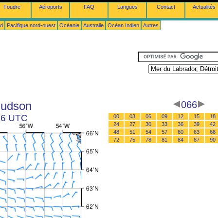
Foudre
Aéroports
FAQ
Langues
Contact
Actualités
ud
Pacifique nord-ouest
Océanie
Australie
Océan Indien
Autres
Hudson
066
 06 UTC
00
03
06
09
12
15
18
24
27
30
33
36
39
42
48
51
54
57
60
63
66
72
75
78
81
84
87
90