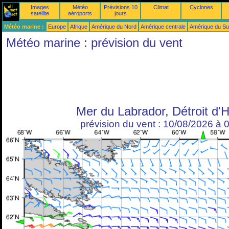
Images
Météo
Prévisions 10
Climat
Cyclones
satellite
aéroports
jours
Météo marine :
Europe
Afrique
Amérique du Nord
Amérique centrale
Amérique du S
Météo marine : prévision du vent
Mer du Labrador, Détroit d'
prévision du vent : 10/08/2026 à