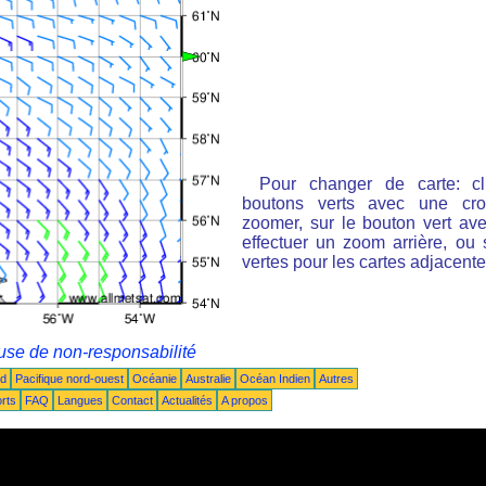
Pour changer de carte: cl
boutons verts avec une cro
zoomer, sur le bouton vert ave
effectuer un zoom arrière, ou 
vertes pour les cartes adjacente
use de non-responsabilité
ud
Pacifique nord-ouest
Océanie
Australie
Océan Indien
Autres
rts
FAQ
Langues
Contact
Actualités
A propos