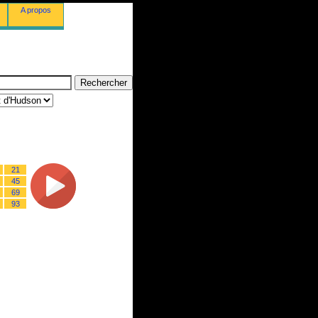
A propos
21
45
69
93