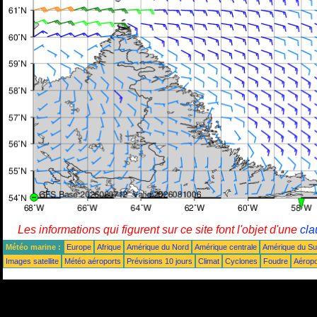
Les informations qui figurent sur ce site font l'objet d'une
cla
Météo marine :
Europe
Afrique
Amérique du Nord
Amérique centrale
Amérique du S
Images satellite
Météo aéroports
Prévisions 10 jours
Climat
Cyclones
Foudre
Aéropo