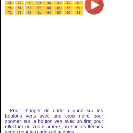
24
27
30
33
36
39
42
45
48
51
54
57
60
63
66
69
72
75
78
81
84
87
90
93
Pour changer de carte: cliquez sur les
boutons verts avec une croix noire pour
zoomer, sur le bouton vert avec un tiret pour
effectuer un zoom arrière, ou sur les flèches
vertes pour les cartes adjacentes.