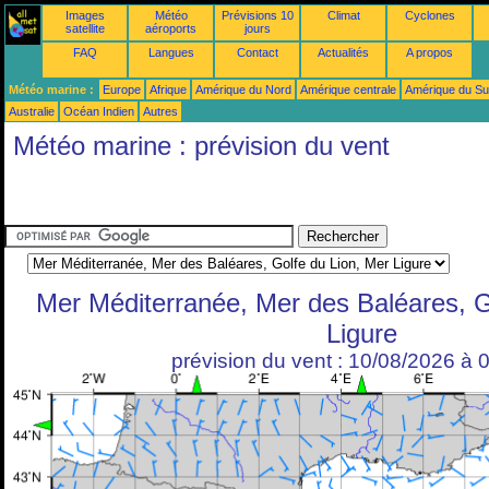
Images
Météo
Prévisions 10
Climat
Cyclones
satellite
aéroports
jours
FAQ
Langues
Contact
Actualités
A propos
Météo marine :
Europe
Afrique
Amérique du Nord
Amérique centrale
Amérique du S
Australie
Océan Indien
Autres
Météo marine : prévision du vent
Mer Méditerranée, Mer des Baléares, G
Ligure
prévision du vent : 10/08/2026 à