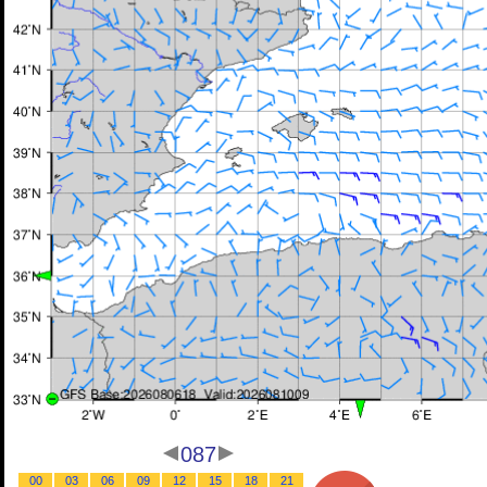
087
00
03
06
09
12
15
18
21