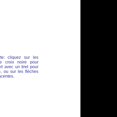
e: cliquez sur les
e croix noire pour
rt avec un tiret pour
e, ou sur les flèches
acentes.