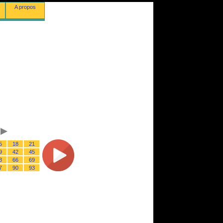
A propos
5
18
21
9
42
45
3
66
69
7
90
93