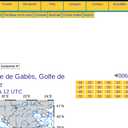
Foudre
Aéroports
FAQ
Langues
Contact
Actualités
ud
Pacifique nord-ouest
Océanie
Australie
Océan Indien
Autres
fe de Gabès, Golfe de
006
e
00
03
06
09
12
1
24
27
30
33
36
3
 à 12 UTC
48
51
54
57
60
6
72
75
78
81
84
8