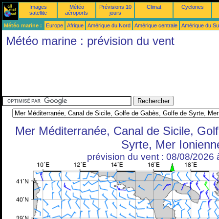
Images
Météo
Prévisions 10
Climat
Cyclones
satellite
aéroports
jours
Météo marine :
Europe
Afrique
Amérique du Nord
Amérique centrale
Amérique du S
Météo marine : prévision du vent
Mer Méditerranée, Canal de Sicile, Gol
Syrte, Mer Ionienn
prévision du vent : 08/08/2026