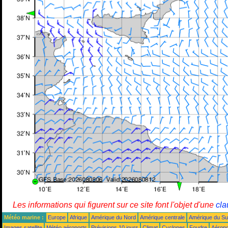
Les informations qui figurent sur ce site font l'objet d'une
cla
Météo marine :
Europe
Afrique
Amérique du Nord
Amérique centrale
Amérique du S
Images satellite
Météo aéroports
Prévisions 10 jours
Climat
Cyclones
Foudre
Aéropo