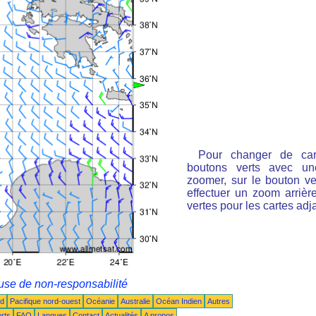
Pour changer de cart
boutons verts avec un
zoomer, sur le bouton ve
effectuer un zoom arrièr
vertes pour les cartes adj
use de non-responsabilité
ud
Pacifique nord-ouest
Océanie
Australie
Océan Indien
Autres
rts
FAQ
Langues
Contact
Actualités
A propos