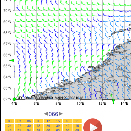
066
00
03
06
09
12
15
18
21
24
27
30
33
36
39
42
45
48
51
54
57
60
63
66
69