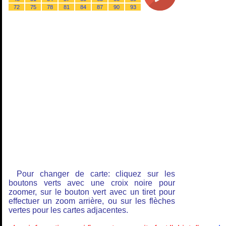
72
75
78
81
84
87
90
93
Pour changer de carte: cliquez sur les
boutons verts avec une croix noire pour
zoomer, sur le bouton vert avec un tiret pour
effectuer un zoom arrière, ou sur les flèches
vertes pour les cartes adjacentes.