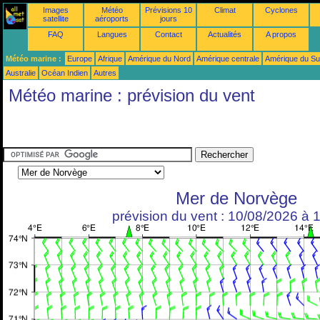
Images
Météo
Prévisions 10
Climat
Cyclones
satellite
aéroports
jours
FAQ
Langues
Contact
Actualités
A propos
Météo marine :
Europe
Afrique
Amérique du Nord
Amérique centrale
Amérique du S
Australie
Océan Indien
Autres
Météo marine : prévision du vent
Mer de Norvège
prévision du vent : 10/08/2026 à