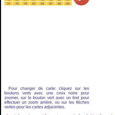
72
75
78
81
84
87
90
93
Pour changer de carte: cliquez sur les
boutons verts avec une croix noire pour
zoomer, sur le bouton vert avec un tiret pour
effectuer un zoom arrière, ou sur les flèches
vertes pour les cartes adjacentes.