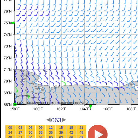
063
00
03
06
09
12
15
18
21
24
27
30
33
36
39
42
45
48
51
54
57
60
63
66
69