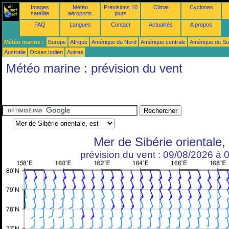
Images
Météo
Prévisions 10
Climat
Cyclones
satellite
aéroports
jours
FAQ
Langues
Contact
Actualités
A propos
Météo marine :
Europe
Afrique
Amérique du Nord
Amérique centrale
Amérique du S
Australie
Océan Indien
Autres
Météo marine : prévision du vent
Mer de Sibérie orientale,
prévision du vent : 09/08/2026 à