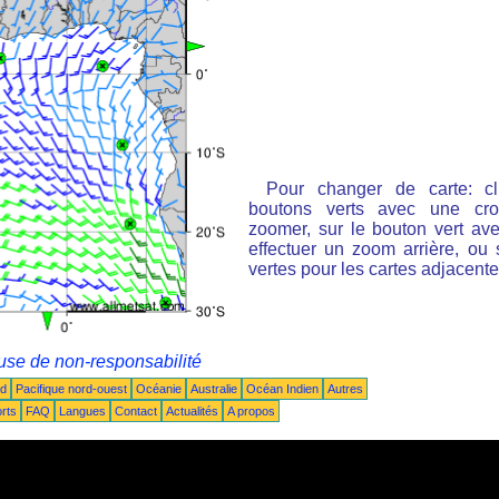
Pour changer de carte: cl
boutons verts avec une cro
zoomer, sur le bouton vert ave
effectuer un zoom arrière, ou 
vertes pour les cartes adjacente
use de non-responsabilité
ud
Pacifique nord-ouest
Océanie
Australie
Océan Indien
Autres
rts
FAQ
Langues
Contact
Actualités
A propos