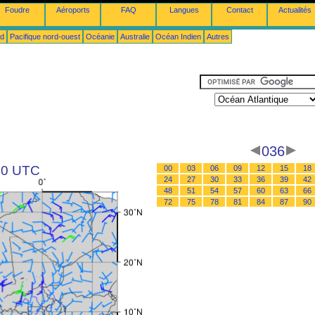
Foudre
Aéroports
FAQ
Langues
Contact
Actualités
ud
Pacifique nord-ouest
Océanie
Australie
Océan Indien
Autres
036
 00 UTC
00
03
06
09
12
15
18
24
27
30
33
36
39
42
48
51
54
57
60
63
66
72
75
78
81
84
87
90