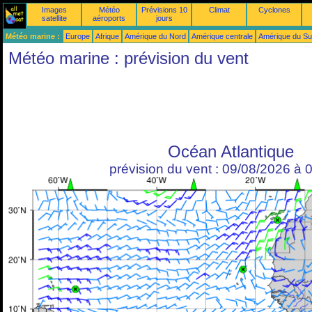
Images
Météo
Prévisions 10
Climat
Cyclones
satellite
aéroports
jours
Météo marine :
Europe
Afrique
Amérique du Nord
Amérique centrale
Amérique du S
Météo marine : prévision du vent
Océan Atlantique
prévision du vent : 09/08/2026 à