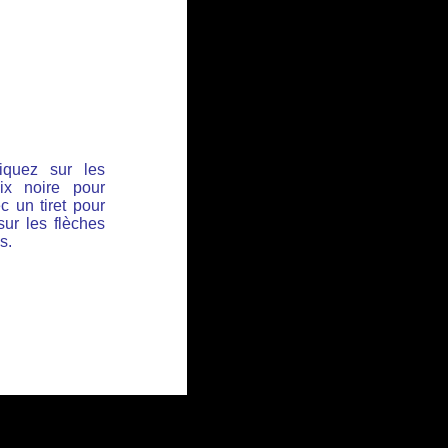
iquez sur les
ix noire pour
c un tiret pour
sur les flèches
s.