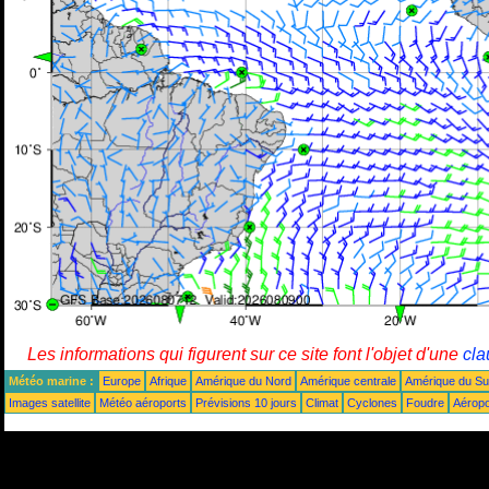
Les informations qui figurent sur ce site font l'objet d'une
cla
Météo marine :
Europe
Afrique
Amérique du Nord
Amérique centrale
Amérique du S
Images satellite
Météo aéroports
Prévisions 10 jours
Climat
Cyclones
Foudre
Aéropo