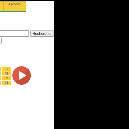
A propos
21
45
69
93