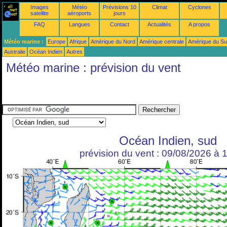
Images
Météo
Prévisions 10
Climat
Cyclones
satellite
aéroports
jours
FAQ
Langues
Contact
Actualités
A propos
Météo marine :
Europe
Afrique
Amérique du Nord
Amérique centrale
Amérique du S
Australie
Océan Indien
Autres
Météo marine : prévision du vent
Océan Indien, sud
prévision du vent : 09/08/2026 à