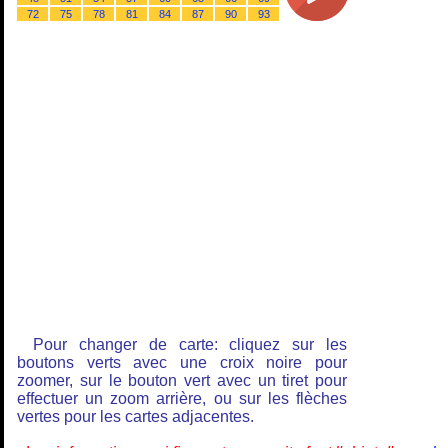
72
75
78
81
84
87
90
93
Pour changer de carte: cliquez sur les
boutons verts avec une croix noire pour
zoomer, sur le bouton vert avec un tiret pour
effectuer un zoom arrière, ou sur les flèches
vertes pour les cartes adjacentes.