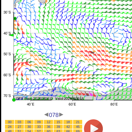
078
00
03
06
09
12
15
18
21
24
27
30
33
36
39
42
45
48
51
54
57
60
63
66
69