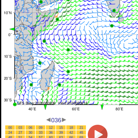
036
00
03
06
09
12
15
18
21
24
27
30
33
36
39
42
45
48
51
54
57
60
63
66
69