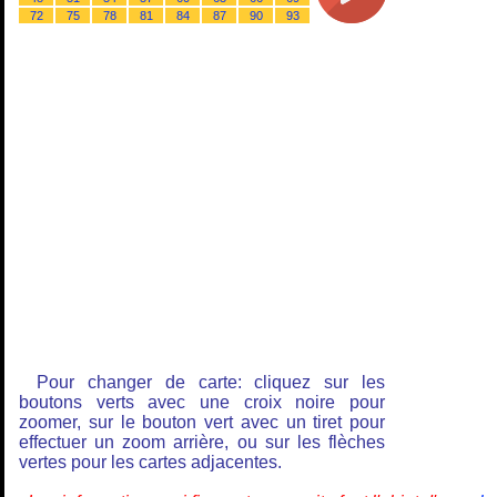
72
75
78
81
84
87
90
93
Pour changer de carte: cliquez sur les
boutons verts avec une croix noire pour
zoomer, sur le bouton vert avec un tiret pour
effectuer un zoom arrière, ou sur les flèches
vertes pour les cartes adjacentes.