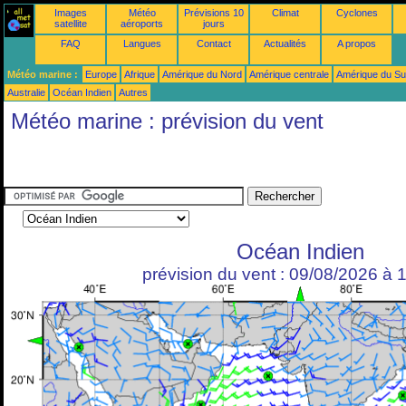
Images
Météo
Prévisions 10
Climat
Cyclones
satellite
aéroports
jours
FAQ
Langues
Contact
Actualités
A propos
Météo marine :
Europe
Afrique
Amérique du Nord
Amérique centrale
Amérique du S
Australie
Océan Indien
Autres
Météo marine : prévision du vent
Océan Indien
prévision du vent : 09/08/2026 à