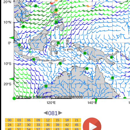
081
00
03
06
09
12
15
18
21
24
27
30
33
36
39
42
45
48
51
54
57
60
63
66
69