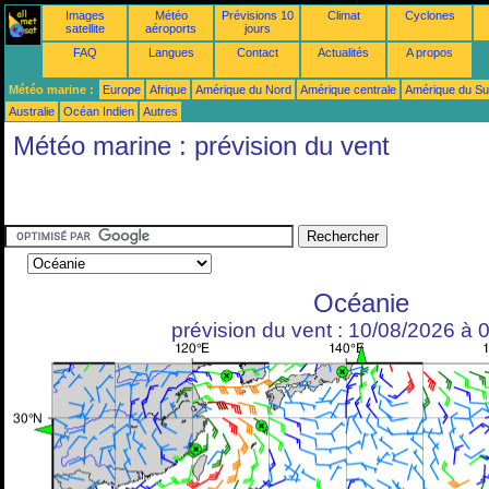
Images
Météo
Prévisions 10
Climat
Cyclones
satellite
aéroports
jours
FAQ
Langues
Contact
Actualités
A propos
Météo marine :
Europe
Afrique
Amérique du Nord
Amérique centrale
Amérique du S
Australie
Océan Indien
Autres
Météo marine : prévision du vent
Océanie
prévision du vent : 10/08/2026 à