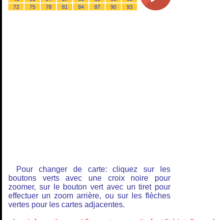
72
75
78
81
84
87
90
93
Pour changer de carte: cliquez sur les
boutons verts avec une croix noire pour
zoomer, sur le bouton vert avec un tiret pour
effectuer un zoom arrière, ou sur les flèches
vertes pour les cartes adjacentes.