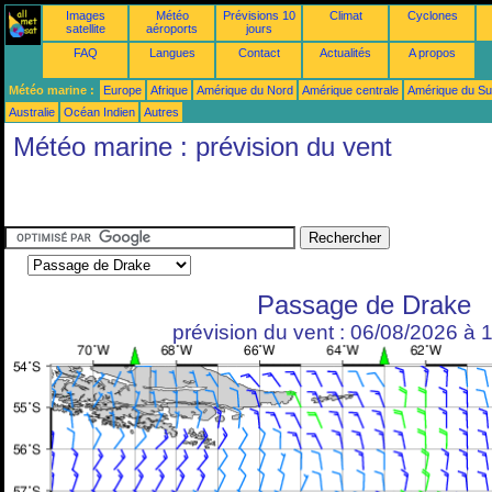
Images
Météo
Prévisions 10
Climat
Cyclones
satellite
aéroports
jours
FAQ
Langues
Contact
Actualités
A propos
Météo marine :
Europe
Afrique
Amérique du Nord
Amérique centrale
Amérique du S
Australie
Océan Indien
Autres
Météo marine : prévision du vent
Passage de Drake
prévision du vent : 06/08/2026 à