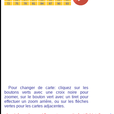
72
75
78
81
84
87
90
93
Pour changer de carte: cliquez sur les
boutons verts avec une croix noire pour
zoomer, sur le bouton vert avec un tiret pour
effectuer un zoom arrière, ou sur les flèches
vertes pour les cartes adjacentes.