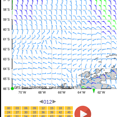
012
00
03
06
09
12
15
18
21
24
27
30
33
36
39
42
45
48
51
54
57
60
63
66
69