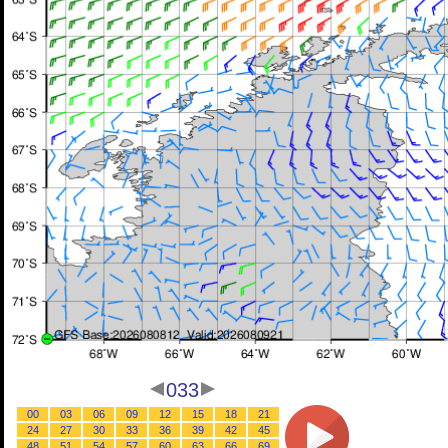
033
00
03
06
09
12
15
18
21
24
27
30
33
36
39
42
45
48
51
54
57
60
63
66
69