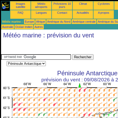
Images
Météo
Prévisions 10
Climat
Cyclones
satellite
aéroports
jours
FAQ
Langues
Contact
Actualités
A propos
Météo marine :
Europe
Afrique
Amérique du Nord
Amérique centrale
Amérique du S
Australie
Océan Indien
Autres
Météo marine : prévision du vent
Péninsule Antarctique
prévision du vent : 09/08/2026 à