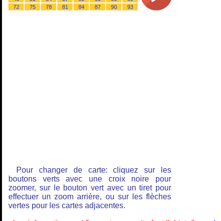
72
75
78
81
84
87
90
93
Pour changer de carte: cliquez sur les
boutons verts avec une croix noire pour
zoomer, sur le bouton vert avec un tiret pour
effectuer un zoom arrière, ou sur les flèches
vertes pour les cartes adjacentes.