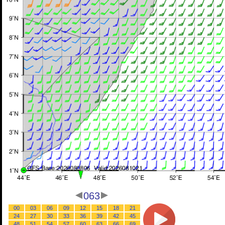
063
00
03
06
09
12
15
18
21
24
27
30
33
36
39
42
45
48
51
54
57
60
63
66
69