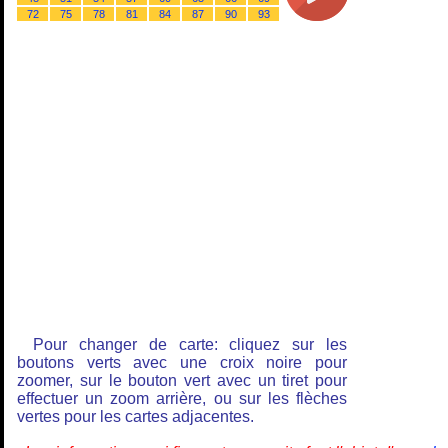
72
75
78
81
84
87
90
93
Pour changer de carte: cliquez sur les
boutons verts avec une croix noire pour
zoomer, sur le bouton vert avec un tiret pour
effectuer un zoom arrière, ou sur les flèches
vertes pour les cartes adjacentes.