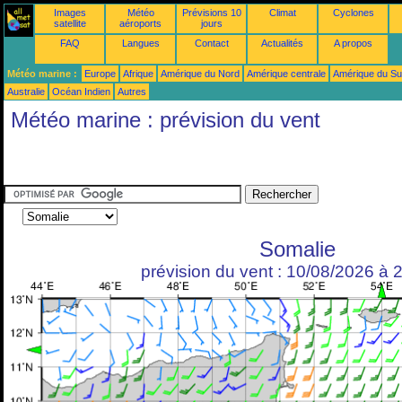
Images
Météo
Prévisions 10
Climat
Cyclones
satellite
aéroports
jours
FAQ
Langues
Contact
Actualités
A propos
Météo marine :
Europe
Afrique
Amérique du Nord
Amérique centrale
Amérique du S
Australie
Océan Indien
Autres
Météo marine : prévision du vent
Somalie
prévision du vent : 10/08/2026 à