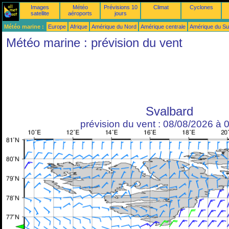
Images
Météo
Prévisions 10
Climat
Cyclones
satellite
aéroports
jours
Météo marine :
Europe
Afrique
Amérique du Nord
Amérique centrale
Amérique du S
Météo marine : prévision du vent
Svalbard
prévision du vent : 08/08/2026 à