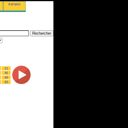
A propos
21
45
69
93