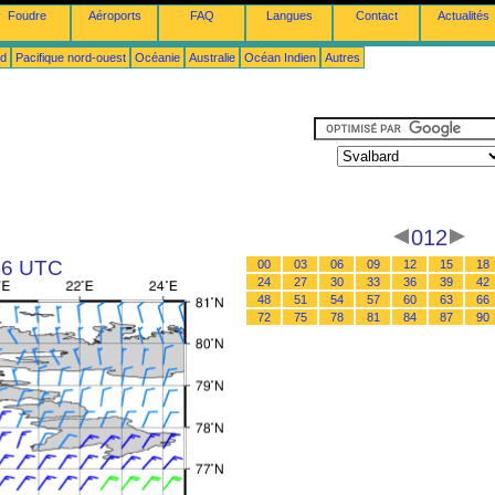
Foudre
Aéroports
FAQ
Langues
Contact
Actualités
ud
Pacifique nord-ouest
Océanie
Australie
Océan Indien
Autres
012
 06 UTC
00
03
06
09
12
15
18
24
27
30
33
36
39
42
48
51
54
57
60
63
66
72
75
78
81
84
87
90