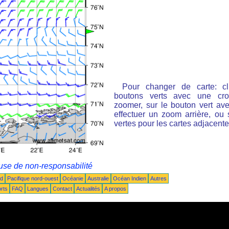
Pour changer de carte: cl
boutons verts avec une cro
zoomer, sur le bouton vert ave
effectuer un zoom arrière, ou 
vertes pour les cartes adjacente
use de non-responsabilité
ud
Pacifique nord-ouest
Océanie
Australie
Océan Indien
Autres
rts
FAQ
Langues
Contact
Actualités
A propos