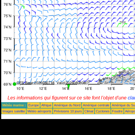
Les informations qui figurent sur ce site font l'objet d'une
cla
Météo marine :
Europe
Afrique
Amérique du Nord
Amérique centrale
Amérique du S
Images satellite
Météo aéroports
Prévisions 10 jours
Climat
Cyclones
Foudre
Aéropo