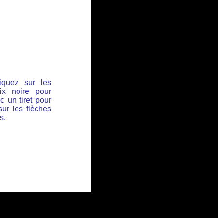
iquez sur les
ix noire pour
c un tiret pour
sur les flèches
s.