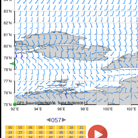
057
00
03
06
09
12
15
18
21
24
27
30
33
36
39
42
45
48
51
54
57
60
63
66
69