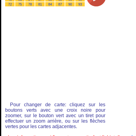
72
75
78
81
84
87
90
93
Pour changer de carte: cliquez sur les
boutons verts avec une croix noire pour
zoomer, sur le bouton vert avec un tiret pour
effectuer un zoom arrière, ou sur les flèches
vertes pour les cartes adjacentes.