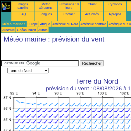
Images
Météo
Prévisions 10
Climat
Cyclones
satellite
aéroports
jours
FAQ
Langues
Contact
Actualités
A propos
Météo marine :
Europe
Afrique
Amérique du Nord
Amérique centrale
Amérique du S
Australie
Océan Indien
Autres
Météo marine : prévision du vent
Terre du Nord
prévision du vent : 08/08/2026 à