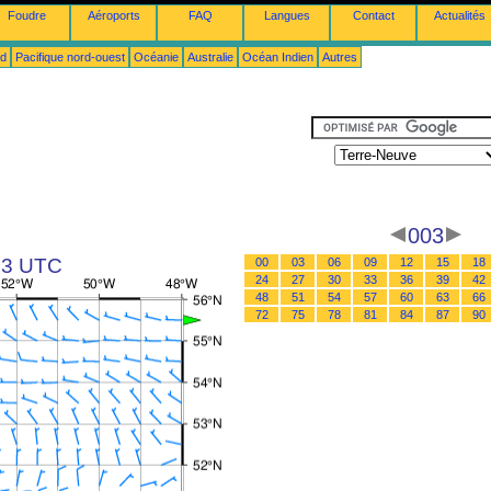
Foudre
Aéroports
FAQ
Langues
Contact
Actualités
ud
Pacifique nord-ouest
Océanie
Australie
Océan Indien
Autres
003
 03 UTC
00
03
06
09
12
15
18
24
27
30
33
36
39
42
48
51
54
57
60
63
66
72
75
78
81
84
87
90