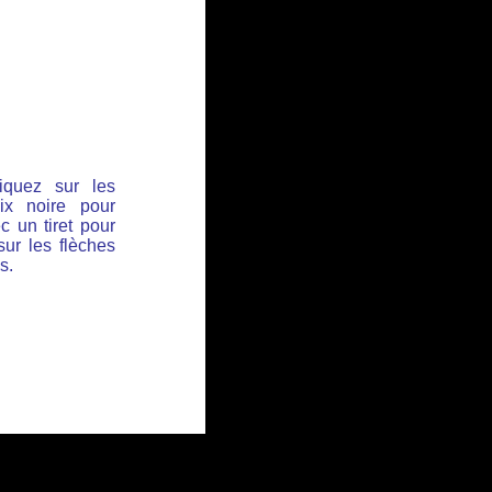
iquez sur les
ix noire pour
c un tiret pour
sur les flèches
s.