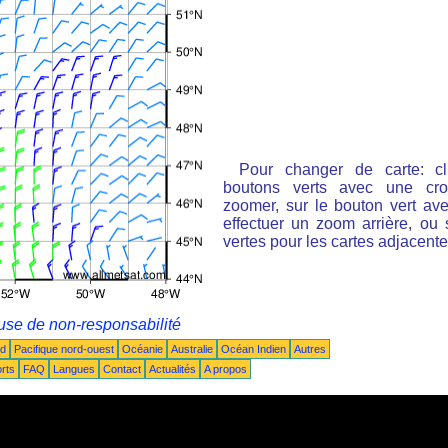
Pour changer de carte: cl
boutons verts avec une cro
zoomer, sur le bouton vert ave
effectuer un zoom arrière, ou 
vertes pour les cartes adjacente
use de non-responsabilité
ud
Pacifique nord-ouest
Océanie
Australie
Océan Indien
Autres
rts
FAQ
Langues
Contact
Actualités
A propos