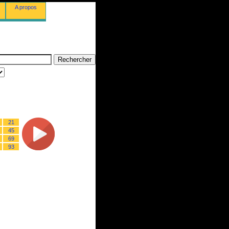
A propos
21
45
69
93