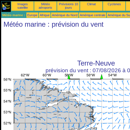
Images
Météo
Prévisions 10
Climat
Cyclones
satellite
aéroports
jours
Météo marine :
Europe
Afrique
Amérique du Nord
Amérique centrale
Amérique du S
Météo marine : prévision du vent
Terre-Neuve
prévision du vent : 07/08/2026 à