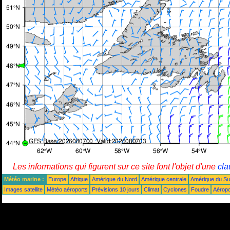
Les informations qui figurent sur ce site font l'objet d'une
cla
Météo marine :
Europe
Afrique
Amérique du Nord
Amérique centrale
Amérique du S
Images satellite
Météo aéroports
Prévisions 10 jours
Climat
Cyclones
Foudre
Aéropo