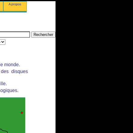
A propos
 le monde.
r des disques
lle.
logiques.