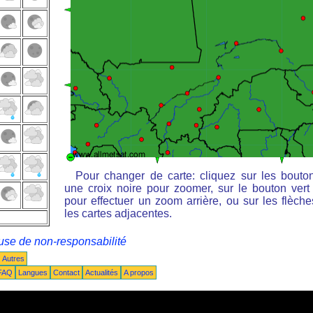
Pour changer de carte: cliquez sur les bouto
une croix noire pour zoomer, sur le bouton vert 
pour effectuer un zoom arrière, ou sur les flèche
les cartes adjacentes.
use de non-responsabilité
Autres
FAQ
Langues
Contact
Actualités
A propos