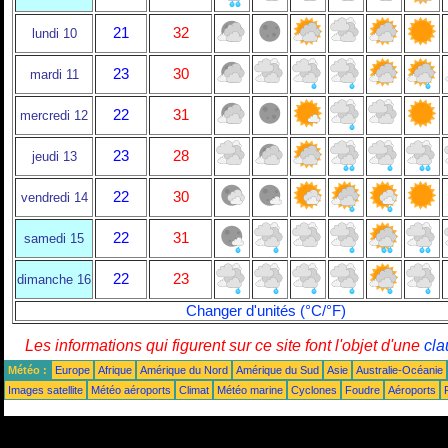
21
32
lundi 10
23
30
mardi 11
22
31
mercredi 12
23
28
jeudi 13
22
30
vendredi 14
22
31
samedi 15
22
23
dimanche 16
Changer d'unités (°C/°F)
Les informations qui figurent sur ce site font l'objet d'une
cla
Météo :
Europe
Afrique
Amérique du Nord
Amérique du Sud
Asie
Australie-Océanie
Images satellite
Météo aéroports
Climat
Météo marine
Cyclones
Foudre
Aéroports