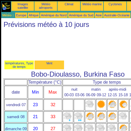
Images
Météo
Climat
Météo marine
Cyclones
satellite
aéroports
Météo :
Europe
Afrique
Amérique du Nord
Amérique du Sud
Asie
Australie-Océanie
Prévisions météo à 10 jours
températures, Type
Vent
de temps
Bobo-Dioulasso, Burkina Faso
Température (°C)
Type de temps
nuit
matin
après-midi
date
Min
Max
00-03
03-06
06-09
09-12
12-15
15-18
1
23
32
vendredi 07
21
33
samedi 08
20
27
dimanche 09