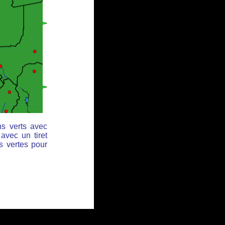
ns verts avec
avec un tiret
s vertes pour