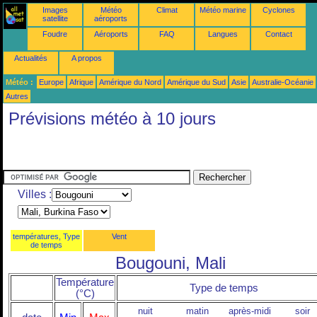
Images
Météo
Climat
Météo marine
Cyclones
satellite
aéroports
Foudre
Aéroports
FAQ
Langues
Contact
Actualités
A propos
Météo :
Europe
Afrique
Amérique du Nord
Amérique du Sud
Asie
Australie-Océanie
Autres
Prévisions météo à 10 jours
Villes :
températures, Type
Vent
de temps
Bougouni, Mali
Température
Type de temps
(°C)
nuit
matin
après-midi
soir