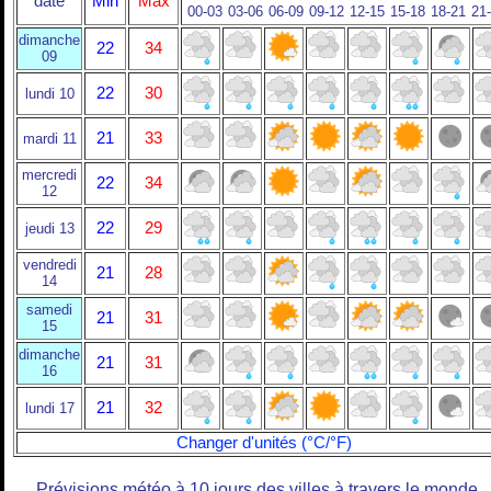
date
Min
Max
00-03
03-06
06-09
09-12
12-15
15-18
18-21
21
dimanche
22
34
09
22
30
lundi 10
21
33
mardi 11
mercredi
22
34
12
22
29
jeudi 13
vendredi
21
28
14
samedi
21
31
15
dimanche
21
31
16
21
32
lundi 17
Changer d'unités (°C/°F)
Prévisions météo à 10 jours des villes à travers le monde.