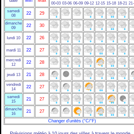
date
Min
Max
00-03
03-06
06-09
09-12
12-15
15-18
18-21
21
samedi
22
29
08
dimanche
22
30
09
22
26
lundi 10
22
27
mardi 11
mercredi
22
28
12
21
28
jeudi 13
vendredi
22
27
14
samedi
21
27
15
dimanche
21
27
16
Changer d'unités (°C/°F)
Prévisions météo à 10 jours des villes à travers le monde.