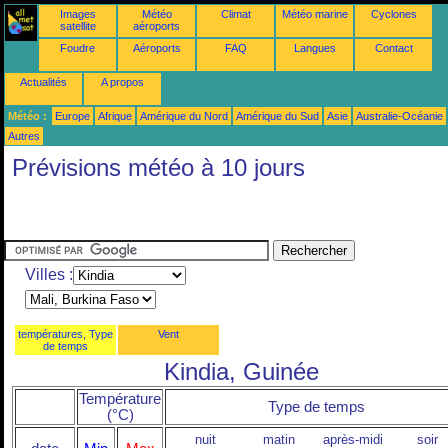
Images
Météo
Climat
Météo marine
Cyclones
satellite
aéroports
Foudre
Aéroports
FAQ
Langues
Contact
Actualités
A propos
Météo :
Europe
Afrique
Amérique du Nord
Amérique du Sud
Asie
Australie-Océanie
Autres
Prévisions météo à 10 jours
Villes :
températures, Type
Vent
de temps
Kindia, Guinée
Température
Type de temps
(°C)
nuit
matin
après-midi
soir