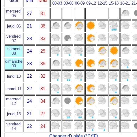
date
Min
Max
00-03
03-06
06-09
09-12
12-15
15-18
18-21
21
mercredi
27
31
05
21
36
jeudi 06
vendredi
23
33
07
samedi
24
29
08
dimanche
23
35
09
22
32
lundi 10
22
31
mardi 11
mercredi
24
34
12
21
27
jeudi 13
vendredi
22
24
14
Changer d'unités (°C/°F)