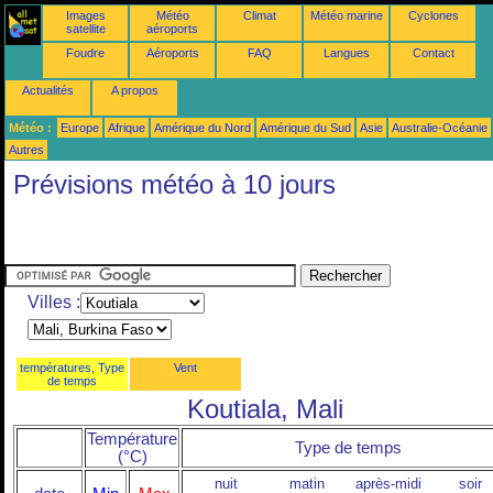
Images
Météo
Climat
Météo marine
Cyclones
satellite
aéroports
Foudre
Aéroports
FAQ
Langues
Contact
Actualités
A propos
Météo :
Europe
Afrique
Amérique du Nord
Amérique du Sud
Asie
Australie-Océanie
Autres
Prévisions météo à 10 jours
Villes :
températures, Type
Vent
de temps
Koutiala, Mali
Température
Type de temps
(°C)
nuit
matin
après-midi
soir