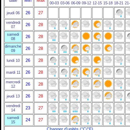
date
Min
Max
00-03
03-06
06-09
09-12
12-15
15-18
18-21
21
26
27
jeudi 06
vendredi
26
28
07
samedi
26
28
08
dimanche
26
28
09
26
28
lundi 10
26
28
mardi 11
mercredi
26
28
12
26
28
jeudi 13
vendredi
23
27
14
samedi
24
27
15
Changer d'unités (°C/°F)