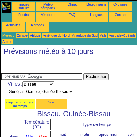
Images
Météo
Climat
Météo marine
Cyclones
satellite
aéroports
Foudre
Aéroports
FAQ
Langues
Contact
Actualités
A propos
Météo :
Europe
Afrique
Amérique du Nord
Amérique du Sud
Asie
Australie-Océanie
Autres
Prévisions météo à 10 jours
Villes :
températures, Type
Vent
de temps
Bissau, Guinée-Bissau
Température
Type de temps
(°C)
nuit
matin
après-midi
soir