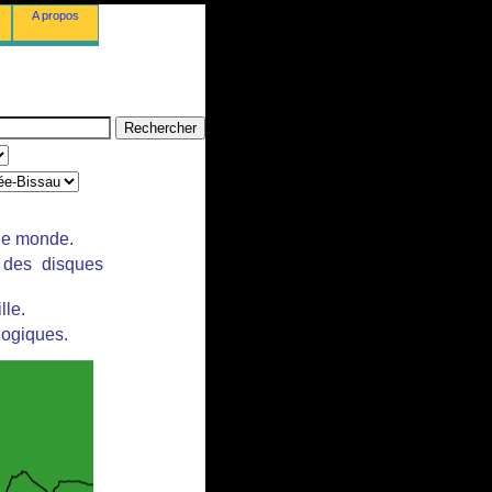
A propos
 le monde.
r des disques
lle.
logiques.