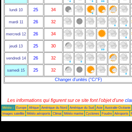
25
34
lundi 10
26
32
mardi 11
26
34
mercredi 12
25
30
jeudi 13
26
32
vendredi 14
25
32
samedi 15
Changer d'unités (°C/°F)
Les informations qui figurent sur ce site font l'objet d'une
cla
Météo :
Europe
Afrique
Amérique du Nord
Amérique du Sud
Asie
Australie-Océanie
Images satellite
Météo aéroports
Climat
Météo marine
Cyclones
Foudre
Aéroports