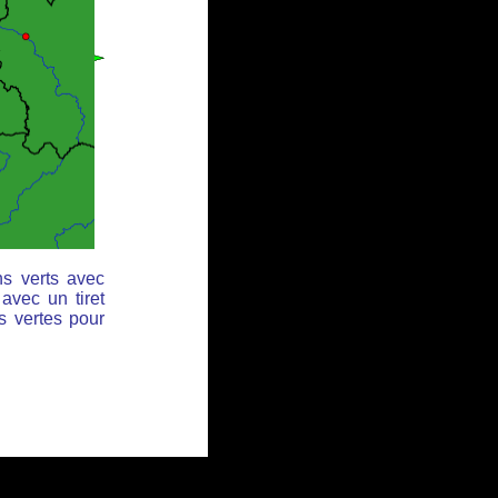
ns verts avec
avec un tiret
s vertes pour