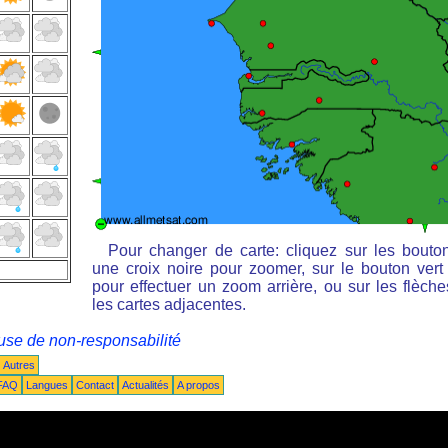
Pour changer de carte: cliquez sur les bouto
une croix noire pour zoomer, sur le bouton vert 
pour effectuer un zoom arrière, ou sur les flèche
les cartes adjacentes.
use de non-responsabilité
Autres
FAQ
Langues
Contact
Actualités
A propos