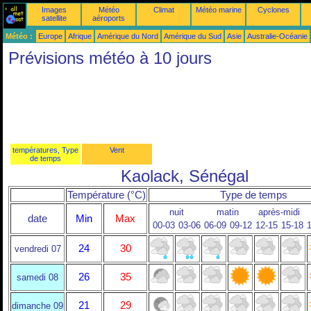
Images
Météo
Climat
Météo marine
Cyclones
satellite
aéroports
Météo :
Europe
Afrique
Amérique du Nord
Amérique du Sud
Asie
Australie-Océanie
Prévisions météo à 10 jours
températures, Type
Vent
de temps
Kaolack, Sénégal
Température (°C)
Type de temps
nuit
matin
après-midi
date
Min
Max
00-03
03-06
06-09
09-12
12-15
15-18
1
24
30
vendredi 07
26
35
samedi 08
21
29
dimanche 09