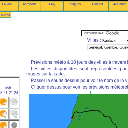
Foudre
Aéroports
FAQ
Langues
Contact
Actualités
Autres
Villes :
Prévisions météo à 10 jours des villes à travers
Les villes disponibles sont représentées pa
rouges sur la carte.
Passer la souris dessus pour voir le nom de la vi
Cliquer dessus pour voir les prévisions météoro
soir
8-21
21-24