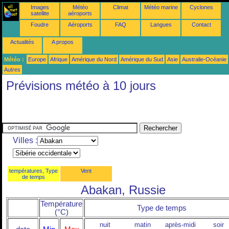
Images
Météo
Climat
Météo marine
Cyclones
satellite
aéroports
Foudre
Aéroports
FAQ
Langues
Contact
Actualités
A propos
Météo :
Europe
Afrique
Amérique du Nord
Amérique du Sud
Asie
Australie-Océanie
Autres
Prévisions météo à 10 jours
Villes :
températures, Type
Vent
de temps
Abakan, Russie
Température
Type de temps
(°C)
nuit
matin
après-midi
soir