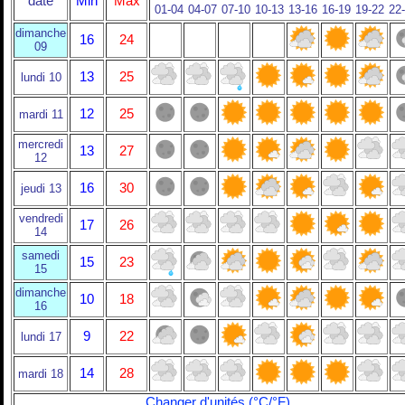
date
Min
Max
01-04
04-07
07-10
10-13
13-16
16-19
19-22
22
dimanche
16
24
09
13
25
lundi 10
12
25
mardi 11
mercredi
13
27
12
16
30
jeudi 13
vendredi
17
26
14
samedi
15
23
15
dimanche
10
18
16
9
22
lundi 17
14
28
mardi 18
Changer d'unités (°C/°F)