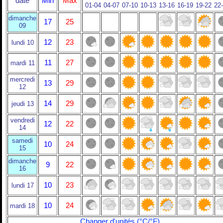
date
Min
Max
01-04
04-07
07-10
10-13
13-16
16-19
19-22
22
dimanche
17
25
09
12
23
lundi 10
11
27
mardi 11
mercredi
13
29
12
14
29
jeudi 13
vendredi
12
22
14
samedi
10
24
15
dimanche
9
22
16
10
23
lundi 17
10
24
mardi 18
Changer d'unités (°C/°F)