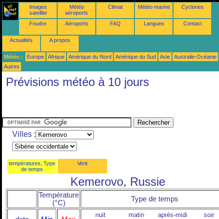
Images
Météo
Climat
Météo marine
Cyclones
satellite
aéroports
Foudre
Aéroports
FAQ
Langues
Contact
Actualités
A propos
Météo :
Europe
Afrique
Amérique du Nord
Amérique du Sud
Asie
Australie-Océanie
Autres
Prévisions météo à 10 jours
Villes :
températures, Type
Vent
de temps
Kemerovo, Russie
Température
Type de temps
(°C)
nuit
matin
après-midi
soir