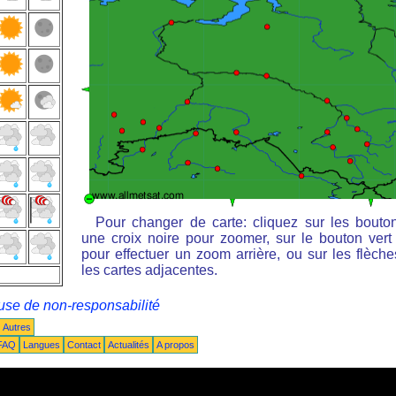
Pour changer de carte: cliquez sur les bouto
une croix noire pour zoomer, sur le bouton vert 
pour effectuer un zoom arrière, ou sur les flèche
les cartes adjacentes.
use de non-responsabilité
Autres
FAQ
Langues
Contact
Actualités
A propos