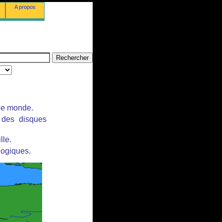
A propos
 le monde.
r des disques
lle.
logiques.