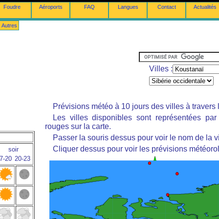
Foudre
Aéroports
FAQ
Langues
Contact
Actualités
Autres
Villes :
Prévisions météo à 10 jours des villes à travers
Les villes disponibles sont représentées pa
rouges sur la carte.
Passer la souris dessus pour voir le nom de la vi
Cliquer dessus pour voir les prévisions météoro
soir
7-20
20-23