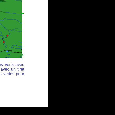
ns verts avec
avec un tiret
s vertes pour