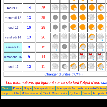
14
25
mardi 11
13
25
mercredi 12
16
28
jeudi 13
10
26
vendredi 14
8
15
samedi 15
9
14
dimanche 16
10
11
lundi 17
Changer d'unités (°C/°F)
Les informations qui figurent sur ce site font l'objet d'une
cla
Météo :
Europe
Afrique
Amérique du Nord
Amérique du Sud
Asie
Australie-Océanie
Images satellite
Météo aéroports
Climat
Météo marine
Cyclones
Foudre
Aéroports