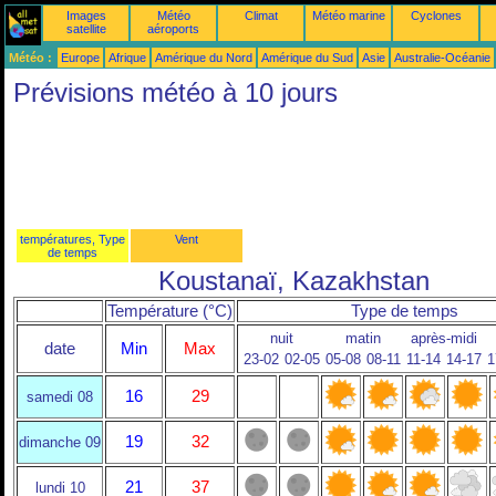
Images
Météo
Climat
Météo marine
Cyclones
satellite
aéroports
Météo :
Europe
Afrique
Amérique du Nord
Amérique du Sud
Asie
Australie-Océanie
Prévisions météo à 10 jours
températures, Type
Vent
de temps
Koustanaï, Kazakhstan
Température (°C)
Type de temps
nuit
matin
après-midi
date
Min
Max
23-02
02-05
05-08
08-11
11-14
14-17
1
16
29
samedi 08
19
32
dimanche 09
21
37
lundi 10