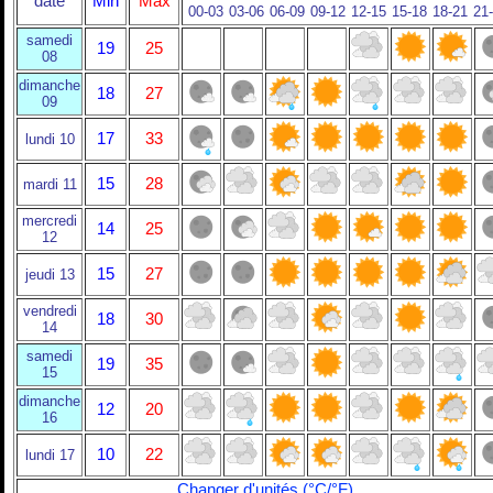
date
Min
Max
00-03
03-06
06-09
09-12
12-15
15-18
18-21
21
samedi
19
25
08
dimanche
18
27
09
17
33
lundi 10
15
28
mardi 11
mercredi
14
25
12
15
27
jeudi 13
vendredi
18
30
14
samedi
19
35
15
dimanche
12
20
16
10
22
lundi 17
Changer d'unités (°C/°F)