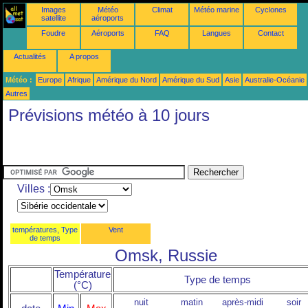
Images
Météo
Climat
Météo marine
Cyclones
satellite
aéroports
Foudre
Aéroports
FAQ
Langues
Contact
Actualités
A propos
Météo :
Europe
Afrique
Amérique du Nord
Amérique du Sud
Asie
Australie-Océanie
Autres
Prévisions météo à 10 jours
Villes :
températures, Type
Vent
de temps
Omsk, Russie
Température
Type de temps
(°C)
nuit
matin
après-midi
soir